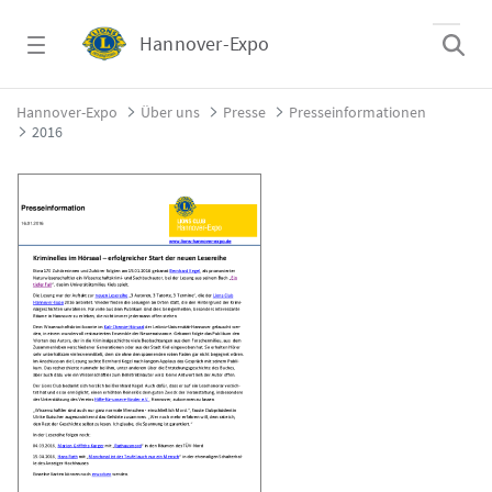
Zum Hauptinhalt springen
Hannover-Expo
2016 - Hannover-Expo
Hannover-Expo
Über uns
Presse
Presseinformationen
2016