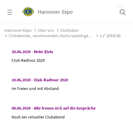
Zum Hauptinhalt springen
Hannover-Expo
LJ* 2019/20 - Hannover-Expo
Hannover-Expo
Über uns
Clubleben
Clubabende, -wochenenden, Kulturspaziergänge und vieles mehr (* LJ = Lionsjahr von Juli bis Juni)
LJ* 2019/20
20.06.2020 - Mehr Ziele
Club-Radtour 2020
20.06.2020 - Club-Radtour 2020
Im Freien und mit Abstand
08.06.2020 - Alle freuen sich auf die Gespräche
Noch ein virtueller Clubabend