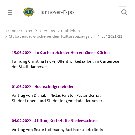
Zum Hauptinhalt springen
Hannover-Expo
LJ* 2021/22 - Hannover-Expo
Hannover-Expo
Über uns
Clubleben
Clubabende, -wochenenden, Kulturspaziergänge und vieles mehr (* LJ = Lionsjahr von Juli bis Juni)
LJ* 2021/22
15.06.2022 - Im Gartenreich der Herrenhäuser Gärten
Führung Christina Fricke, Öffentlichkeitsarbeit im Gartenteam
der Stadt Hannover
01.06.2022 - Hochschulgemeinden
Vortrag von Dr. habil. Niclas Förster, Pastor der Ev.
Studentinnen- und Studentengemeinde Hannover
04.05.2022 - Stiftung Opferhilfe Niedersachsen
Vortrag von Beate Hoffmann, Justizsozialarbeiterin